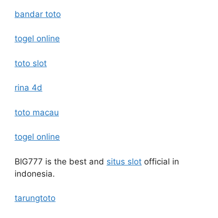
bandar toto
togel online
toto slot
rina 4d
toto macau
togel online
BIG777 is the best and
situs slot
official in
indonesia.
tarungtoto