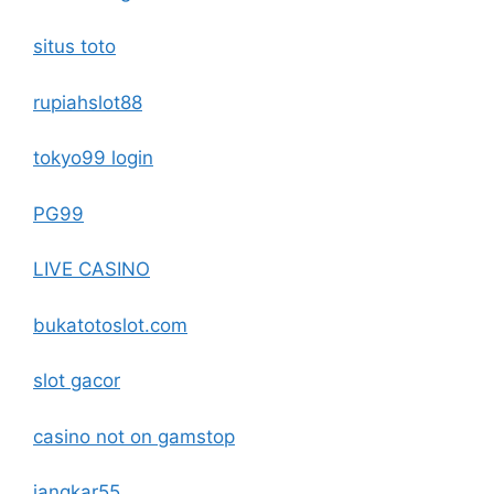
situs toto
rupiahslot88
tokyo99 login
PG99
LIVE CASINO
bukatotoslot.com
slot gacor
casino not on gamstop
jangkar55