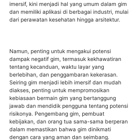
imersif, kini menjadi hal yang umum dalam gim
dan memiliki aplikasi di berbagai industri, mulai
dari perawatan kesehatan hingga arsitektur.
Namun, penting untuk mengakui potensi
dampak negatif gim, termasuk kekhawatiran
tentang kecanduan, waktu layar yang
berlebihan, dan penggambaran kekerasan.
Seiring gim menjadi lebih imersif dan mudah
diakses, penting untuk mempromosikan
kebiasaan bermain gim yang bertanggung
jawab dan mendidik pengguna tentang potensi
risikonya. Pengembang gim, pembuat
kebijakan, dan orang tua sama-sama berperan
dalam memastikan bahwa gim dinikmati
dengan cara yang aman dan seimbang.