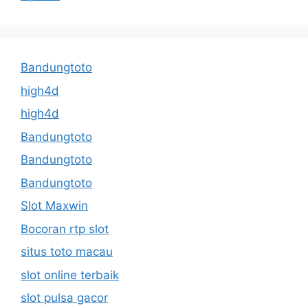
Bandungtoto
high4d
high4d
Bandungtoto
Bandungtoto
Bandungtoto
Slot Maxwin
Bocoran rtp slot
situs toto macau
slot online terbaik
slot pulsa gacor