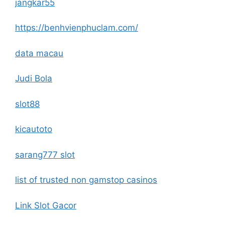
jangkar55
https://benhvienphuclam.com/
data macau
Judi Bola
slot88
kicautoto
sarang777 slot
list of trusted non gamstop casinos
Link Slot Gacor