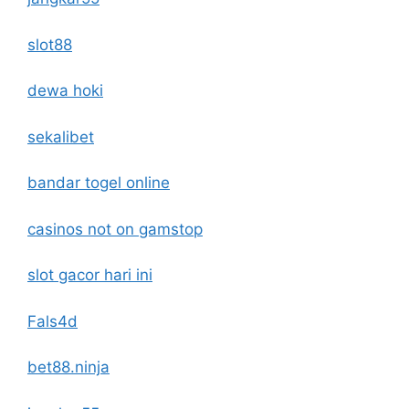
slot88
dewa hoki
sekalibet
bandar togel online
casinos not on gamstop
slot gacor hari ini
Fals4d
bet88.ninja