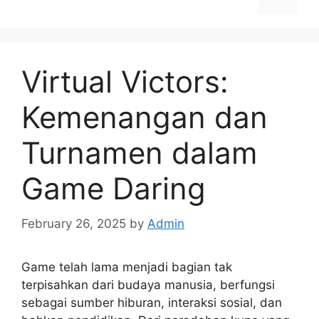
Virtual Victors:
Kemenangan dan
Turnamen dalam
Game Daring
February 26, 2025
by
Admin
Game telah lama menjadi bagian tak
terpisahkan dari budaya manusia, berfungsi
sebagai sumber hiburan, interaksi sosial, dan