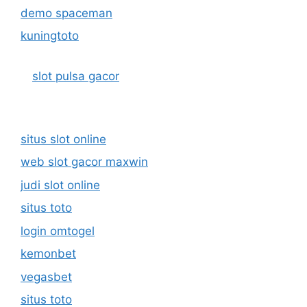
demo spaceman
kuningtoto
slot pulsa gacor
situs slot online
web slot gacor maxwin
judi slot online
situs toto
login omtogel
kemonbet
vegasbet
situs toto