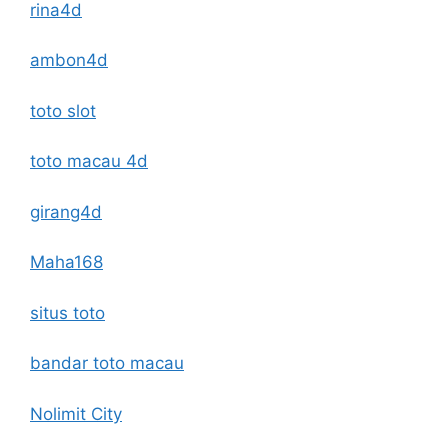
rina4d
ambon4d
toto slot
toto macau 4d
girang4d
Maha168
situs toto
bandar toto macau
Nolimit City