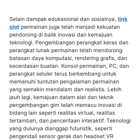
Selain dampak edukasional dan sosialnya,
link
slot
permainan juga telah menjadi kekuatan
pendorong di balik inovasi dan kemajuan
teknologi. Pengembangan perangkat keras dan
perangkat lunak permainan telah mendorong
batasan daya komputasi, rendering grafis, dan
kecerdasan buatan. Konsol permainan, PC, dan
perangkat seluler terus berkembang untuk
memenuhi tuntutan pengalaman permainan
yang semakin mendalam dan realistis. Lebih
jauh lagi, kemajuan dalam alat dan teknik
pengembangan gim telah memacu inovasi di
bidang lain seperti realitas virtual, realitas
tertambah, dan penceritaan interaktif. Teknologi
yang dulunya dianggap futuristik, seperti
pengendali sensor gerak dan headset VR