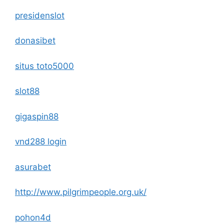
presidenslot
donasibet
situs toto5000
slot88
gigaspin88
vnd288 login
asurabet
http://www.pilgrimpeople.org.uk/
pohon4d