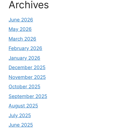
Archives
June 2026
May 2026
March 2026
February 2026
January 2026
December 2025
November 2025
October 2025
September 2025
August 2025
July 2025
June 2025