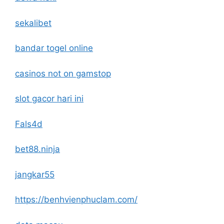
sekalibet
bandar togel online
casinos not on gamstop
slot gacor hari ini
Fals4d
bet88.ninja
jangkar55
https://benhvienphuclam.com/