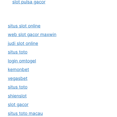
slot pulsa gacor
situs slot online
web slot gacor maxwin
judi slot online
situs toto
login omtogel
kemonbet
vegasbet
situs toto
shienslot
slot gacor
situs toto macau