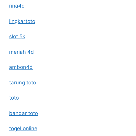
rina4d
lingkartoto
slot 5k
meriah 4d
ambon4d
tarung toto
toto
bandar toto
togel online