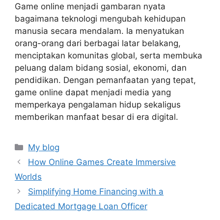
Game online menjadi gambaran nyata
bagaimana teknologi mengubah kehidupan
manusia secara mendalam. Ia menyatukan
orang-orang dari berbagai latar belakang,
menciptakan komunitas global, serta membuka
peluang dalam bidang sosial, ekonomi, dan
pendidikan. Dengan pemanfaatan yang tepat,
game online dapat menjadi media yang
memperkaya pengalaman hidup sekaligus
memberikan manfaat besar di era digital.
Categories
My blog
How Online Games Create Immersive
Worlds
Simplifying Home Financing with a
Dedicated Mortgage Loan Officer