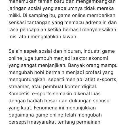
menemukan teman baru dan mengembangkan
jaringan sosial yang sebelumnya tidak mereka
miliki. Di samping itu, game online memberikan
sensasi tantangan yang memacu adrenalin dan
rasa pencapaian ketika berhasil menyelesaikan
misi atau mengalahkan lawan.
Selain aspek sosial dan hiburan, industri game
online juga tumbuh menjadi sektor ekonomi
yang sangat menjanjikan. Banyak orang mampu
mengubah hobi bermain menjadi profesi yang
menguntungkan, seperti menjadi atlet e-sports,
streamer, atau pembuat konten digital.
Kompetisi e-sports semakin dikenal luas
dengan hadiah besar dan dukungan sponsor
yang kuat. Fenomena ini menunjukkan
bagaimana game online telah mengubah
persepsi masyarakat tentang permainan