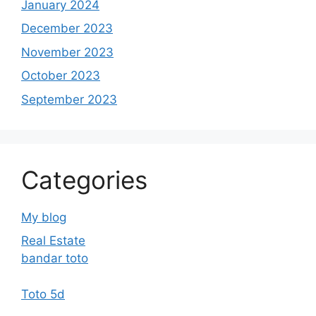
January 2024
December 2023
November 2023
October 2023
September 2023
Categories
My blog
Real Estate
bandar toto
Toto 5d