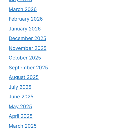
March 2026
February 2026
January 2026
December 2025
November 2025
October 2025
September 2025
August 2025
July 2025
June 2025
May 2025
April 2025
March 2025