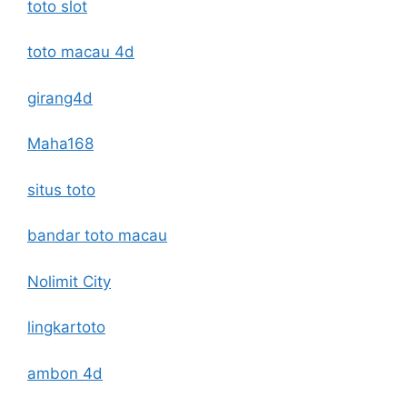
toto slot
toto macau 4d
girang4d
Maha168
situs toto
bandar toto macau
Nolimit City
lingkartoto
ambon 4d