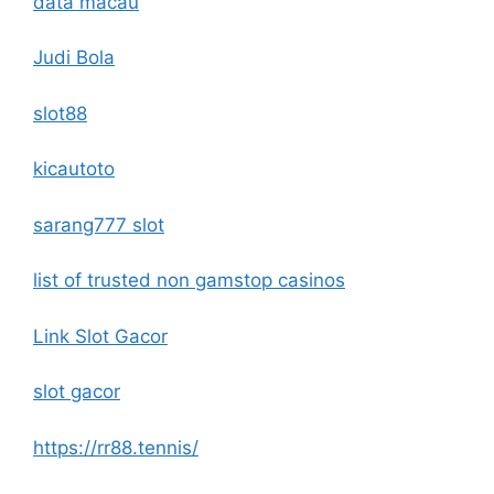
data macau
Judi Bola
slot88
kicautoto
sarang777 slot
list of trusted non gamstop casinos
Link Slot Gacor
slot gacor
https://rr88.tennis/